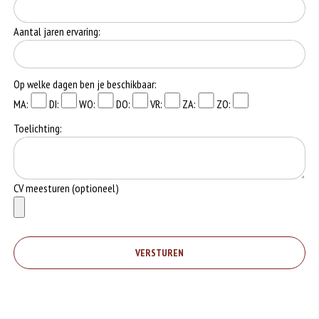
Aantal jaren ervaring:
Op welke dagen ben je beschikbaar:
MA:
DI:
WO:
DO:
VR:
ZA:
ZO:
Toelichting:
CV meesturen (optioneel)